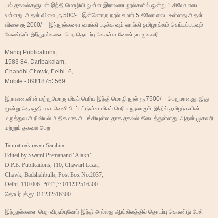
யல் தகவல்களுடன் இந்தி மொழியி லுள்ள இராவண நூல்களில் ஒன்று
1
கிலோ எடை
உள்ளது. அதன் விலை ரூ.
500/-_
இன்னொரு நூல் சுமார்
5
கிலோ எடை உள்ளது அதன்
விலை ரூ.
2000/-_
இந்நூல்களை வாங்கி படிக்க வும் வாங்கி தமிழாக்கம் செய்யப்படவும்
வேண்டும். இந்நூல்களை பெற தொடர்பு கொள்ள வேண்டிய முகவரி:
Manoj Publications,
1583-84, Daribakalam,
Chandhi Chowk, Delhi -6,
Mobile - 09818753569
இராவணனின் மற்றுமொரு மிகப் பெரிய இந்தி மொழி நூல் ரூ.
7500/-_
பெறுமானது. இது
மூன்று தொகுதியாக வெளியிடப்பட்டுள்ள மிகப் பெரிய நூலாகும். இதில் தமிழர்களின்
மருத்துவ அறிவியல் அதிகமாக அடங்கியுள்ள தாக தகவல் கிடைத்துள்ளது. அதன் முகவரி
மற்றும் தகவல் பெற
Tantratmak ravan Samhita
Edited by Swami Premanand ‘Alakh’
D.P.B. Publications, 110, Chawari Lazar,
Chawk, Badshahbulla, Post Box No:2037,
Delhi- 110 006. ªî£ì˜¹‚°: 011232516300
தொடர்புக்கு:
011232516300
இந்நூல்களை பெற விரும்புவோர் இந்தி அல்லது ஆங்கிலத்தில் தொடர்பு கொண்டு பேசி