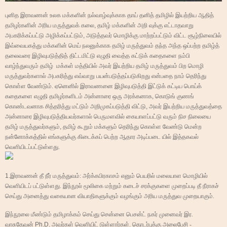
புனித இராவணன் உலக மக்களின் நல்வாழ்வுக்காக தாய் தனித் தமிழில் இயற்றிய ஆதித்
தமிழர்களின் அரிய மருத்துவக் கலை
,
தமிழ் மக்களின் அறி வுக்கு எட்டாதவாறு
அபகரிக்கப்பட்டு அழிக்கப்பட்டும்
,
அடுத்தவர் மொழிக்கு மாற்றப்பட்டும் விட்ட சூழ்நிலையில்
இவ்வையகத்து மக்களின் மெய் நலனுக்காக தமிழ் மருத்துவம் தந்த அந்த ஒப்பற்ற தமிழ்த்
தலைவரை இழிவுபடுத்தித் திட்டமிட்டு எழுதி வைத்த கட்டுக் கதைகளை நம்பி
வாழ்ந்துவரும் தமிழ்
மக்கள் மத்தியில் அவர் இயற்றிய தமிழ் மருத்துவம் பிற மொழி
மருத்துவர்களால் அபகரித்து எவ்வாறு பயன்படுத்தப்படுகிறது என்பதை நாம் தெரிந்து
கொள்ள வேண்டும். ஏனெனில் இராவணனை இழிவுபடுத்தி இட்டுக் கட்டிய பொய்க்
கதைகளை எழுதி தமிழர்களிடம் அன்னாரை ஒரு அரக்கனாக
,
கொடுங் குணங்
கொண்டவனாக சித்தரித்து மட்டும் அறிமுகப்படுத்தி விட்டு
,
அவர் இயற்றிய மருத்துவத்தை
அன்னாரை இழிவுபடுத்தியவர்களால் பெருமளவில் கையாளப்பட்டு வரும் நிச நிலையை
தமிழ் மருத்துவர்களும்
,
தமிழ் கூறும் மக்களும் தெரிந்து கொள்ள வேண்டு மென்ற
நன்னோக்கத்தில் எங்களுக்கு கிடைக்கப் பெற்ற ஆதார அடிப்படை யில் இத்தகவல்
வெளியிடப்பட்டுள்ளது.
1.
இராவணன் தீ நீர் மருத்துவம்: அர்க்கபிரகாசம் எனும் பெயரில் மலையாள மொழியில்
வெளியிடப் பட்டுள்ளது. இந்நூல் மூலிகை மற்றும் கடைச் சரக்குகளை முறைப்படி தீ நீராகச்
செய்து அனைத்து வகையான வியாதிகளுக்கும் வழங்கும் அரிய மருத்துவ முறையாகும்.
இந்நூலை மீண்டும் தமிழாக்கம் செய்து சென்னை பெசன்ட் நகர் முனைவர் இர.
வாசுதேவன்
Ph.D.
அவர்கள் வெளியிட் டுள்ளார்கள். தொடர்புக்கு அலைபேசி -