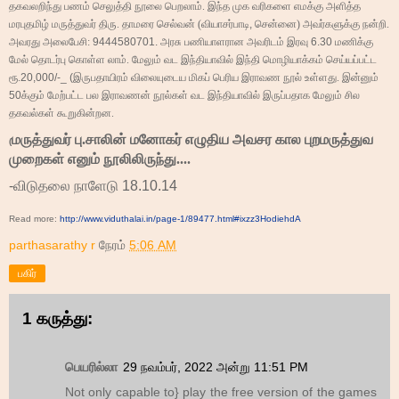
தகவலறிந்து பணம் செலுத்தி நூலை பெறலாம். இந்த முக வரிகளை எமக்கு அளித்த
மரபுதமிழ் மருத்துவர் திரு. தாமரை செல்வன் (வியாசர்பாடி
,
சென்னை) அவர்களுக்கு நன்றி.
அவரது அலைபேசி:
9444580701.
அரசு பணியாளரான அவரிடம் இரவு
6.30
மணிக்கு
மேல் தொடர்பு கொள்ள லாம். மேலும் வட இந்தியாவில் இந்தி மொழியாக்கம் செய்யப்பட்ட
ரூ.
20,000/-_ (
இருபதாயிரம் விலையுடைய மிகப் பெரிய இராவண நூல் உள்ளது. இன்னும்
50
க்கும் மேற்பட்ட பல இராவணன் நூல்கள் வட இந்தியாவில் இருப்பதாக மேலும் சில
தகவல்கள் கூறுகின்றன.
மருத்துவர் பு.சாலின் மனோகர் எழுதிய அவசர கால புறமருத்துவ
(
முறைகள் எனும் நூலிலிருந்து....
-விடுதலை நாளேடு 18.10.14
Read more:
http://www.viduthalai.in/page-1/89477.html#ixzz3HodiehdA
parthasarathy r
நேரம்
5:06 AM
பகிர்
1 கருத்து:
பெயரில்லா
29 நவம்பர், 2022 அன்று 11:51 PM
Not only capable to} play the free version of the games