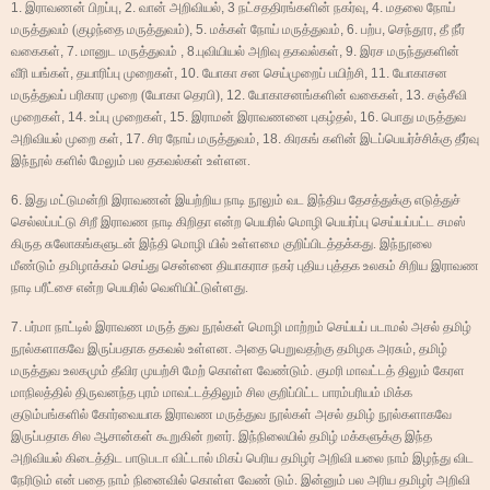
1.
இராவணன் பிறப்பு
, 2.
வான் அறிவியல்
, 3
நட்சததிரங்களின் நகர்வு
, 4.
மதலை நோய்
மருத்துவம் (குழந்தை மருத்துவம்)
, 5.
மக்கள் நோய் மருத்துவம்
, 6.
பற்ப
,
செந்தூர
,
தீ நீர்
வகைகள்
, 7.
மானுட மருத்துவம்
, 8.
புவியியல் அறிவு தகவல்கள்
, 9.
இரச மருந்துகளின்
வீரி யங்கள்
,
தயாரிப்பு முறைகள்
, 10.
யோகா சன செய்முறைப் பயிற்சி
, 11.
யோகாசன
மருத்துவப் பரிகார முறை (யோகா தெரபி)
, 12.
யோகாசனங்களின் வகைகள்
, 13.
சஞ்சீவி
முறைகள்
, 14.
உப்பு முறைகள்
, 15.
இராமன் இராவணனை புகழ்தல்
, 16.
பொது மருத்துவ
அறிவியல் முறை கள்
, 17.
சிர நோய் மருத்துவம்
, 18.
கிரகங் களின் இடப்பெயர்ச்சிக்கு தீர்வு
இந்நூல் களில் மேலும் பல தகவல்கள் உள்ளன.
6.
இது மட்டுமன்றி இராவணன் இயற்றிய நாடி நூலும் வட இந்திய தேசத்துக்கு எடுத்துச்
செல்லப்பட்டு சிறீ இராவண நாடி கிறிதா என்ற பெயரில் மொழி பெயர்ப்பு செய்யப்பட்ட சமஸ்
கிருத சுலோகங்களுடன் இந்தி மொழி யில் உள்ளமை குறிப்பிடத்தக்கது. இந்நூலை
மீண்டும் தமிழாக்கம் செய்து சென்னை தியாகராச நகர் புதிய புத்தக உலகம் சிறிய இராவண
நாடி பரீட்சை என்ற பெயரில் வெளியிட்டுள்ளது.
7.
பர்மா நாட்டில் இராவண மருத் துவ நூல்கள் மொழி மாற்றம் செய்யப் படாமல் அசல் தமிழ்
நூல்களாகவே இருப்பதாக தகவல் உள்ளன. அதை பெறுவதற்கு தமிழக அரசும்
,
தமிழ்
மருத்துவ உலகமும் தீவிர முயற்சி மேற் கொள்ள வேண்டும். குமரி மாவட்டத் திலும் கேரள
மாநிலத்தில் திருவனந்த புரம் மாவட்டத்திலும் சில குறிப்பிட்ட பாரம்பரியம் மிக்க
குடும்பங்களில் கோர்வையாக இராவண மருத்துவ நூல்கள் அசல் தமிழ் நூல்களாகவே
இருப்பதாக சில ஆசான்கள் கூறுகின் றனர். இந்நிலையில் தமிழ் மக்களுக்கு இந்த
அறிவியல் கிடைத்திட பாடுபடா விட்டால் மிகப் பெரிய தமிழர் அறிவி யலை நாம் இழந்து விட
நேரிடும் என் பதை நாம் நினைவில் கொள்ள வேண் டும். இன்னும் பல அரிய தமிழர் அறிவி