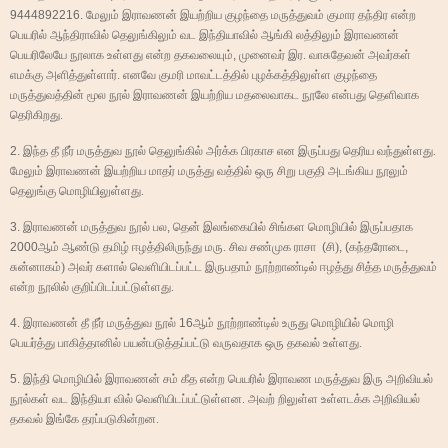
9444892216.
மேலும் இராவணன் இயற்றிய குழந்தை மருத்துவம் குமார தந்திர என்ற
பெயரில் ஆந்திராவில் தெலுங்கிலும் வட இந்தியாவில் ஆங்கி லத்திலும் இராவணன்
பெயரிலேயே நூலாக உள்ளது என்ற தகவலையும்
,
முனைவர் இர. வாசுதேவன் அவர்கள்
எமக்கு அளித்துள்ளார். எனவே குமரி மாவட்டத்தில் புழக்கத்திலுள்ள குழந்தை
மருத்துவத்தின் மூல நூல் இராவணன் இயற்றிய மதலைவாகட நூலே என்பது தெளிவாக
தெரிகிறது.
2.
இந்த தீ நீர் மருத்துவ நூல் தெலுங்கில் அர்க்க பிரகாச என இருப்பது தெரிய வந்துள்ளது.
மேலும் இராவணன் இயற்றிய மாதர் மருத்து வத்தில் ஒரு சிறு பகுதி அடங்கிய நூலும்
தெலுங்கு மொழியிலுள்ளது.
3.
இராவணன் மருத்துவ நூல் பல
,
தென் இலங்கையில் சிங்கள மொழியில் இருப்பதாக
2000
ஆம் ஆண்டு தமிழ் ஈழத்திலிருந்து மரு. சிவ சண்முக ராசா
(
சி)
, (
கந்தரோடை
,
சுன்னாகம்) அவர் களால் வெளியிடப்பட்ட இருபதாம் நூற்றாண்டில் ஈழத்து சித்த மருத்துவம்
என்ற நூலில் குறிப்பிடப்பட்டுள்ளது.
4.
இராவணன் தீ நீர் மருத்துவ நூல்
16
ஆம் நூற்றாண்டில் உருது மொழியில் மொழி
பெயர்த்து பாகித்தானில் பயன்படுத்தப்பட்டு வருவதாக ஒரு தகவல் உள்ளது.
5.
இந்தி மொழியில் இராவணன் சம் கீத என்ற பெயரில் இராவண மருத்துவ இரு அறிவியல்
நூல்கள் வட இந்தியா வில் வெளியிடப்பட்டுள்ளன. அவற் றிலுள்ள உள்ளடக்க அறிவியல்
தகவல் இங்கே தரப்படுகின்றன.