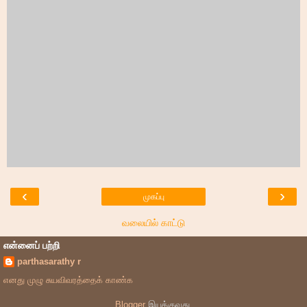
‹
›
முகப்பு
வலையில் காட்டு
என்னைப் பற்றி
parthasarathy r
எனது முழு சுயவிவரத்தைக் காண்க
Blogger
இயக்குவது.