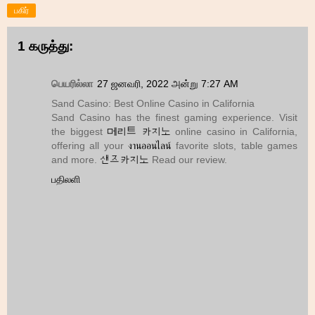
பகிர்
1 கருத்து:
பெயரில்லா
27 ஜனவரி, 2022 அன்று 7:27 AM
Sand Casino: Best Online Casino in California
Sand Casino has the finest gaming experience. Visit
the biggest
메리트 카지노
online casino in California,
offering all your
งานออนไลน์
favorite slots, table games
and more.
샌즈카지노
Read our review.
பதிலளி