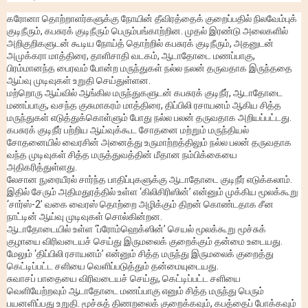
கரோனா தொற்றாளர்களுக்கு நோயின் தீவிரத்தைக் குறைப்பதில் நிலவேம்புக்
குடிநீரும், கபசுரக் குடிநீரும் பெரும்பங்காற்றின. முதல் இரண்டு அலைகளில்
அறிகுறிகளுடன் கூடிய நோய்த் தொற்றில் கபசுரக் குடிநீரும், அதனுடன்
அமுக்கரா மாத்திரை, தாளிசாதி வடகம், ஆடாதோடை மணப்பாகு,
பிரம்மானந்த பைரவம் போன்ற மருந்துகள் நல்ல நலன் தருவதாக இருந்ததை
ஆய்வு முடிவுகள் உறுதி செய்துள்ளன.
மற்றொரு ஆய்வில் ஆங்கில மருந்துகளுடன் கபசுரக் குடிநீர், ஆடாதோடை
மணப்பாகு, வசந்த குசுமாகரம் மாத்திரை, திப்பிலி ரசாயனம் ஆகிய சித்த
மருந்துகள் எடுத்துக்கொள்ளும் போது நல்ல பலன் தருவதாக அறியப்பட்டது.
கபசுரக் குடிநீர் பற்றிய ஆய்வுக்கூட சோதனை மற்றும் மருந்தியல்
சோதனையில் வைரசின் அனைத்து உருமாற்றத்திலும் நல்ல பலன் தருவதாக
வந்த முடிவுகள் சித்த மருத்துவத்தின் மீதான நம்பிக்கையை
அதிகரித்துள்ளது.
லேசான நுரையீரல் சார்ந்த பாதிப்புகளுக்கு ஆடாதோடை குடிநீர் எடுக்கலாம்.
இதில் சேரும் அதிமதுரத்தில் உள்ள ‘கிலிசிரிஸின்’ என்னும் முக்கிய மூலக்கூறு
‘சார்ஸ்-2’ வகை வைரஸ் தொற்றை அழிக்கும் திறன் கொண்டதாக சீன
நாட்டின் ஆய்வு முடிவுகள் சொல்கின்றன.
ஆடாதோடையில் உள்ள ‘ப்ரோம்ஹெக்ஸின்’ செயல் மூலக்கூறு மூச்சுக்
குழாயை விரிவடையச் செய்து இருமலைக் குறைக்கும் தன்மை உடையது.
மேலும் ‘திப்பிலி ரசாயனம்’ என்னும் சித்த மருந்து இருமலைக் குறைத்து
கெட்டிப்பட்ட சளியை வெளிப்படுத்தும் தன்மையுடையது.
சுவாசப் பாதையை விரிவடையச் செய்து, கெட்டிப்பட்ட சளியை
வெளியேற்றவும் ஆடாதோடை மணப்பாகு எனும் சித்த மருந்து பெரும்
பயனளிப்பது உறுதி. மூச்சுத் திணறலைக் குறைக்கவும், கபத்தைப் போக்கவும்