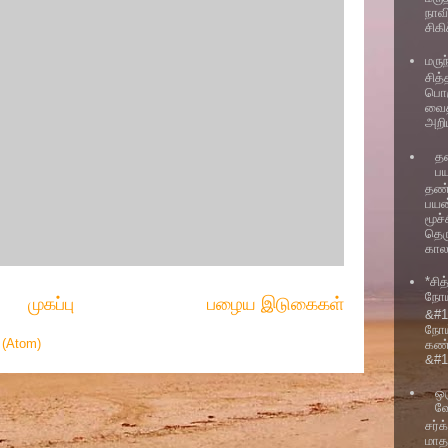
நாவ
சிக
மரு
சித்
பொர
வைத
அறி
தண
ப
தண்
பயன
மூச
தெர
காலம
*சித
நோய
முகப்பு
பழைய இடுகைகள்
&#12
நோய
 (Atom)
கண்
&#1
ஒர
வ
சர்
மாத