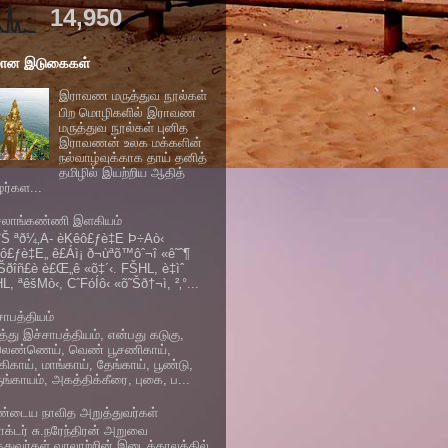
14,950
மான இடுகைகள்
இராவண மருத்துவ நூல்கள்
பிற மொழிகளில் இராவண
மருத்துவ நூல்கள் புனித
இராவணன் உலக மக்களின்
நல்வாழ்வுக்காக தாய் தனித்
தமிழில் இயற்றிய ஆதித்
ழர்கள...
சலாங்கண்ணி இளகியம்
îŠ ªð¼‚A- èKêô£ƒè‡E Þ÷Aò‹
ô£ƒè‡E„ ê£Áì¡ ð¬ùªõ™ôˆ¬î «ê˜ˆ¶
Šðîñ£è è£Œ„ê «õ‡´‹. FŠHL, è‡ìˆ
L, ªêšMò‹, CˆFóÍô‹ «õ˜Šð†¬ì, ²‚°...
சாபத்தியம்
த்து இச்சாபத்தியம், என்பது கடுகு,
லெண்ணெய், வெண் பூசணிகாய்,
கிகாய், மாங்காய், தேங்காய், பூண்டு,
ுங்காயம், அகத்திக்கீரை, புகை, ப...
ண்டைய நாவித அறுத்துவர்கள்
ாக்டர் சு.நரேந்திரன் அறுவை
த்துவர்கள் வரலாற்றின் இடைக்காலத்தில்