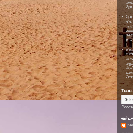
பலன
நோய
நோய்
சித
பகு
உள்
கிழ
ச...
சித
எண
அகத்
மரு
அடி
வகை
சொல
Trans
Power
என்னைப
par