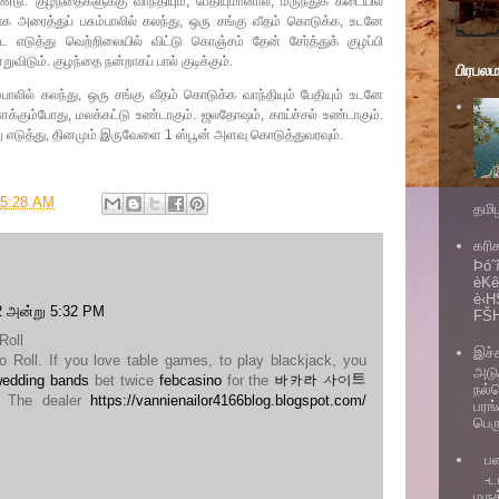
ண்டு. குழந்தைகளுக்கு வாந்தியும், பேதியுமானால், மருந்துக் கடையில்
 அரைத்துப் பசும்பாலில் கலந்து, ஒரு சங்கு வீதம் கொடுக்க, உடனே
டை எடுத்து வெற்றிலையில் விட்டு கொஞ்சம் தேன் சேர்த்துக் குழப்பி
ுவிடும். குழந்தை நன்றாகப் பால் குடிக்கும்.
பிரபல
லில் கலந்து, ஒரு சங்கு வீதம் கொடுக்க வாந்தியும் பேதியும் உடனே
ளைக்கும்போது, மலக்கட்டு உண்டாகும். ஜலதோஷம், காய்ச்சல் உண்டாகும்.
ாறு எடுத்து, தினமும் இருவேளை 1 ஸ்பூன் அளவு கொடுத்துவரவும்.
5:28 AM
தமி
கரி
Þóˆ
èKê
è‹H
22 அன்று 5:32 PM
FŠH
Roll
இச்
o Roll. If you love table games, to play blackjack, you
அடு
wedding bands
bet twice
febcasino
for the
바카라 사이트
நல்
 The dealer
https://vannienailor4166blog.blogspot.com/
பரங்
பெர
ப
-ட
மரு