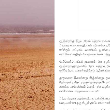
குழந்தைக்கு இழுப்பு நோய் வந்தால் கை-கா
அல்லது கட்டையை இரு பல் வரிசைக்கு நடுவ
சேர்த்துப் புகட்டிவிட வேண்டும். பூண்ட
எண்ணெய் வழியும் அதை உள்ளங்கை மற்றும
வேப்பெண்ணெய்யும் தடவலாம். சிறு குழந
குழந்தைகளுக்கு வலிப்பு நோய் வந்தால், 
வலிப்பு நோய் வராமல் தடுக்கும் ஆற்றல் திர
தூதுவளை இலைச்சாறு இஞ்சிச்சாறு, துளச
தேக்கரண்டி வீதம் குழந்தைகளுக்கு 3- நாட
கரைந்து ஆரோக்கியம் பெறும். சில குழந்த
மாசிக்காயை சந்தனக்கல்லில் உரசி.
அந்த விழுதை குழந்தையோட நாக்கில் தடவி
பொடி பண்ணி ஒரு ஸ்பூன் தாய்ப்பாலில் கலந