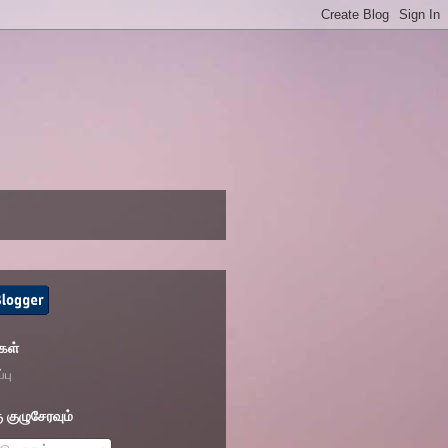
கள்
்பு
 குழுசேரவும்