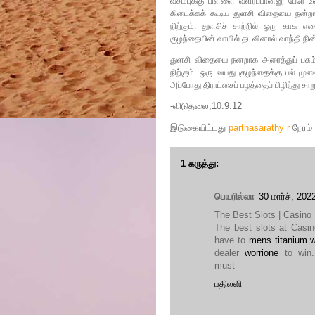
வசம்புக்கு பிள்ளை வளர்ப்பான்னு பேரே உ
கிடைக்கக் கூடிய துளசி விதையை நன்றாக
நிற்கும். துளசிச் சாற்றில் ஒரு காசு எ
குழந்தையின் வாயில் தடவினால் வாந்தி நின்ற
துளசி விதையை நனறாக அரைத்துப் பசும்பா
நிற்கும். ஒரு வயது குழந்தைக்கு பல் மு
அப்போது திராட்சைப் பழத்தைப் பிழிந்து ச
-விடுதலை,10.9.12
இடுகையிட்டது
parthasarathy r
நேரம்
1 கருத்து:
பெயரில்லா
30 மார்ச், 20
The Best Slots | Casino 
The best slots at Casin
have to
mens titanium 
dealer
worrione
to win.
must
பதிலளி