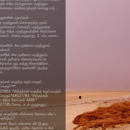
ிதர் களே பொதுவான மருத்துவ
ிச்சையை எல்லோருக்கும் செய்து வந்...
ந்துகளின் மூலங்கள்
த மருந்துகள் செய்வதற்கு மூலப்
ுள்களாக அமையும் மருந்துகளை
்து சித்த மருத்துவத்தின் சிறப்பினை
யலாம். அவை வருமாறு, 1. உப்பு வகை...
்ணீரில் சில மூலிகை மருத்துவப்
யன்கள்
ணீரில் சில மூலிகை மருத்துவப்
்கள் நன்றாக விளையாடிவிட்டு
்சிரைக்க ஓடி வந்து கிணற்றிலோ ,
ுக்குழாயிலோ தண்ணீர் குடித்த
்...
்தர்கள் வகுத்த உறுப்புகளும்
்களும்*🌱
7807; *சித்தர்கள் வகுத்த உறுப்புகளும்
்களும்*&#127793; *சித்தர்கள்
டறிந்த நோய்கள் 4448.*
27795;அவை, உடல் முழுவதும...
ு மாதத்தில் சர்க்கரை நோயை விரட்ட
ேண்டுமா?
க்கரை நோய் உங்களை விட்டு ஒரு
த்தில் ஓடிவிட எளிய ஆனால் உடனே