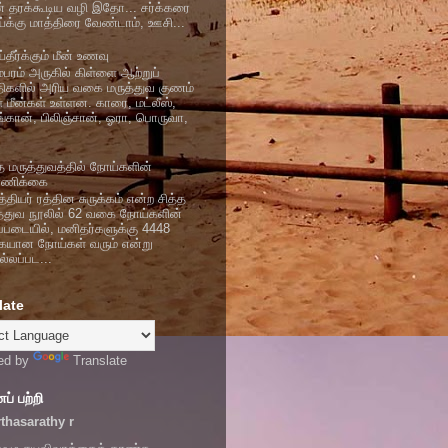
் தரக்கூடிய வழி இதோ... சர்க்கரை
்க்கு மாத்திரை வேண்டாம், ஊசி...
தீர்க்கும் மீன் உணவு
ம்பரம் அருகில் கிள்ளை ஆற்றுப்
திகளில் அரிய வகை மருத்துவ குணம்
ள மீன்கள் உள்ளன. காரை, மட்லீஸ்,
ங்கான், பிலிஞ்சான், ஓரா, பொருவா,
்த மருத்துவத்தில் நோய்களின்
்ணிக்கை
தியர் ரத்தின சுருக்கம் என்ற சித்த
த்துவ நூலில் 62 வகை நோய்களின்
ப்படையில், மனிதர்களுக்கு 4448
யான நோய்கள் வரும் என்று
்லப்பட...
late
ed by
Translate
் பற்றி
thasarathy r