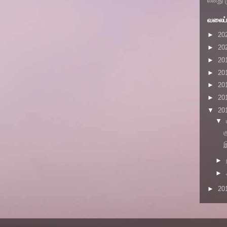
எனது 
வலைப்ப
►
20
►
20
►
20
►
20
►
20
►
20
▼
20
▼
க
இ
►
►
►
20