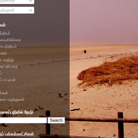
டுகைகள்
ுத்துகள்
கள்
்தியர்
வைசிகிச்சை
சாபத்தியம்
ோனா
த மருந்து
கட்டுப்பாடு
்
் பட்டியல்
ங்கள்
ிகை மருந்துகள்
வலைப்பதிவில் தேடு
் பக்கக்காட்சிகள்