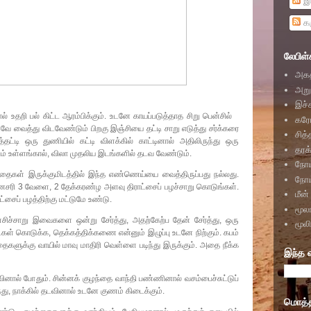
இ
கர
லேபிள்
அகத
அறு
இச்
ல் உதறி பல் கிட்ட ஆரம்பிக்கும். உடனே காயப்படுத்தாத சிறு பென்சில்
கர
ே வைத்து விடவேண்டும் பிறகு இஞ்சியை தட்டி சாறு எடுத்து சர்க்கரை
சித்
ைத்தட்டி ஒரு துணியில் கட்டி விளக்கில் காட்டினால் அதிலிருந்து ஒரு
தரக்
் உள்ளங்கால், விலா முதலிய இடங்களில் தடவ வேண்டும்.
நோய
்தைகள் இருக்குமிடத்தில் இந்த எண்ணெய்யை வைத்திருப்பது நல்லது.
நோய
தினசரி 3 வேளை, 2 தேக்கரண்ழ அளவு திராட்சைப் பழச்சாறு கொடுங்கள்.
மீன்
ாட்சைப் பழத்திற்கு மட்டுமே உண்டு.
மூல
ிச்சாறு இவைகளை ஒன்று சேர்த்து, அதற்கேற்ப தேன் சேர்த்து, ஒரு
மூல
்கள் கொடுக்க, தெக்கத்திக்கணை என்னும் இழுப்பு உடனே நிற்கும். கபம்
ைகளுக்கு வாயில் மாவு மாதிரி வெள்ளை படிந்து இருக்கும். அதை நீக்க
இந்த 
னால் போதும். சின்னக் குழந்தை வாந்தி பண்ணினால் வசம்பைச்சுட்டுப்
்து, நாக்கில் தடவினால் உடனே குணம் கிடைக்கும்.
மொத்தப