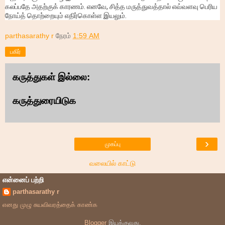
கலப்பதே அதற்குக் காரணம். எனவே, சித்த மருத்துவத்தால் எவ்வளவு பெரிய
நோய்த் தொற்றையும் எதிர்கொள்ள இயலும்.
parthasarathy r
நேரம்
1:59 AM
பகிர்
கருத்துகள் இல்லை:
கருத்துரையிடுக
›
முகப்பு
வலையில் காட்டு
என்னைப் பற்றி
parthasarathy r
எனது முழு சுயவிவரத்தைக் காண்க
Blogger
இயக்குவது.