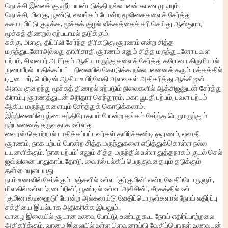
நொச்சி இலைக் குடிநீர் பயன்படுத்தி நல்ல பலன் காண முடியும்.
நொச்சி, மிளகு, பூண்டு, லவங்கம் போன்ற மூலிகைகளைச் சேர்த்து
கசாயமிட்டு குடிக்க, மூச்சுக் குழல் வீக்கத்தைச் சரி செய்து ஆஸ்துமா,
மூச்சுத் திணறல் ஏற்படாமல் தடுக்கும்.
சுக்கு, மிளகு, திப்பிலி சேர்ந்த திரிகடுகு சூரணம் என்ற சித்த
மருந்துடனோஅல்லது தாளிசாதி சூரணம் எனும் சித்த மருந்துடனோ பவள
பற்பம், சிவனார் அமிர்தம் ஆகிய மருந்துகளைச் சேர்த்து கரோனா கிருமியால்
நுரையீரல் பாதிக்கப்பட்ட நிலையில் கொடுக்க நல்ல பலனைத் தரும். ரத்தத்தில்
டி_டைமர், பெரிடின் ஆகிய உயிர்வேதி அளவுகள் அதிகரித்து ஆக்சிஜன்
அளவு குறைந்து மூச்சுத் திணறல் ஏற்படும் நிலைகளில் ஆக்சிஜனுடன் சேர்த்து
கிராம்பு சூரணத்துடன் அரிதார செந்தூரம், மகா பூபதி பற்பம், பவள பற்பம்
ஆகிய மருந்துகளையும் சேர்த்துக் கொடுக்கலாம்.
இந்நிலையில் பூர்ண சந்திரோதயம் போன்ற தங்கம் சேர்ந்த பெருமருந்தும்
நற்பலனைத் தருவதாக உள்ளது.
வைரஸ் தொற்றால் பாதிக்கப்பட்டவர்கள் தயிர்ச்சுண்டி சூரணம், ஏலாதி
சூரணம், நாக பற்பம் போன்ற சித்த மருந்துகளை எடுத்துக்கொள்ள நல்ல
பயனளிக்கும். ‘நாக பற்பம்’ எனும் சித்த மருந்தில் உள்ள துத்தநாகம் குடல் செல்
ஜவ்வினை பாதுகாப்பதோடு, வைரஸ் பல்கிப் பெருகுவதையும் தடுக்கும்
தன்மையுடையது.
நாம் உணவில் சேர்க்கும் மஞ்சளில் உள்ள ‘குர்குமின்’ என்ற வேதிப்பொருளும்,
மிளகில் உள்ள ‘ஃபைப்ரின்’, பூண்டில் உள்ள ‘அலிசின்’, சீரகத்தில் உள்
‘குமினால்டிஹைடு’ போன்ற அல்கலாய்டு வேதிப்பொருள்களால் நோய் எதிர்ப்பு
சக்தியை இயல்பாக அதிகரிக்க இயலும்.
வாழை இலையில் சூடான உணவு போட்டு, உண்பதுகூட நோய் எதிர்ப்பாற்றலை
அதிகரிக்கும். வாழை இலையில் உள்ள பிளவனாய்டு வேதிப்பொருள் உணவுடன்