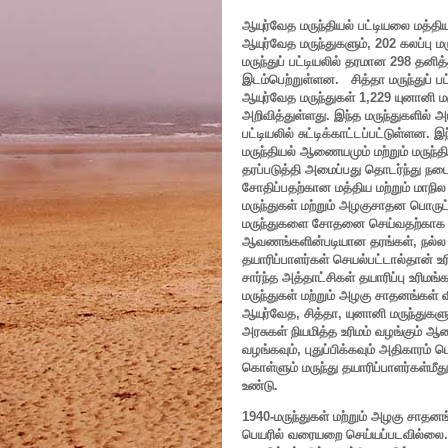
ஆயுர்வேத மருந்தியல் பட்டியலை மத்த
ஆயுர்வேத மருந்துகளும், 202 கலப்பு 
மருந்துப் பட்டியலில் தரமான 298 தனி
இடம்பெற்றுள்ளன. சித்தா மருந்துப் ப
ஆயுர்வேத மருந்துகள் 1,229 யுனானி மர
அறிவித்துள்ளது. இந்த மருந்துகளில் அ
பட்டியலில் சுட்டிக்காட்டப்பட்டுள்ளன
மருந்தியல் ஆணையமும் மற்றும் மருந்த
தரப்படுத்தி அமைப்பது தொடர்ந்து நட
சோதிப்பதற்கான மத்திய மற்றும் மாநில
மருந்துகள் மற்றும் அழகுசாதன பொருட
மருந்துகளை சோதனை செய்வதற்காக அமை
ஆவணங்களின்படியான தரங்கள், நல்ல உற
தயாரிப்பாளர்கள் செயல்பட்டால்தான் உர
சார்ந்த அத்தாட்சிகள் தயாரிப்பு 
மருந்துகள் மற்றும் அழகு சாதனங்கள்
ஆயுர்வேத, சித்தா, யுனானி மருந்துகள
அரசுகள் நியமித்த உரிமம் வழங்கும் ஆ
வழங்கவும், புதுப்பிக்கவும் அதிகாரம்
கொள்ளும் மருந்து தயாரிப்பாளர்கள்ம
உண்டு.
1940-மருந்துகள் மற்றும் அழகு சாதனங்க
பெயரில் வரையறை செய்யப்படவில்லை. 