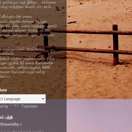
் தரக்கூடிய வழி இதோ... சர்க்கரை
்க்கு மாத்திரை வேண்டாம், ஊசி...
தீர்க்கும் மீன் உணவு
ம்பரம் அருகில் கிள்ளை ஆற்றுப்
திகளில் அரிய வகை மருத்துவ குணம்
ள மீன்கள் உள்ளன. காரை, மட்லீஸ்,
ங்கான், பிலிஞ்சான், ஓரா, பொருவா,
்த மருத்துவத்தில் நோய்களின்
்ணிக்கை
தியர் ரத்தின சுருக்கம் என்ற சித்த
த்துவ நூலில் 62 வகை நோய்களின்
ப்படையில், மனிதர்களுக்கு 4448
யான நோய்கள் வரும் என்று
்லப்பட...
late
ed by
Translate
் பற்றி
thasarathy r