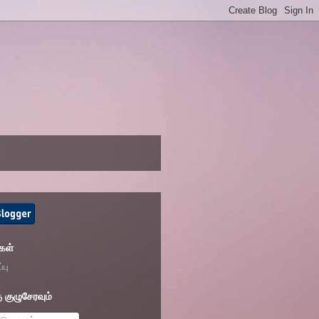
கள்
்பு
 குழுசேரவும்