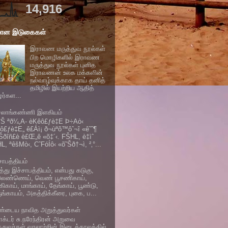
14,916
மான இடுகைகள்
இராவண மருத்துவ நூல்கள்
பிற மொழிகளில் இராவண
மருத்துவ நூல்கள் புனித
இராவணன் உலக மக்களின்
நல்வாழ்வுக்காக தாய் தனித்
தமிழில் இயற்றிய ஆதித்
ழர்கள...
சலாங்கண்ணி இளகியம்
îŠ ªð¼‚A- èKêô£ƒè‡E Þ÷Aò‹
ô£ƒè‡E„ ê£Áì¡ ð¬ùªõ™ôˆ¬î «ê˜ˆ¶
Šðîñ£è è£Œ„ê «õ‡´‹. FŠHL, è‡ìˆ
L, ªêšMò‹, CˆFóÍô‹ «õ˜Šð†¬ì, ²‚°...
சாபத்தியம்
த்து இச்சாபத்தியம், என்பது கடுகு,
லெண்ணெய், வெண் பூசணிகாய்,
கிகாய், மாங்காய், தேங்காய், பூண்டு,
ுங்காயம், அகத்திக்கீரை, புகை, ப...
ண்டைய நாவித அறுத்துவர்கள்
ாக்டர் சு.நரேந்திரன் அறுவை
த்துவர்கள் வரலாற்றின் இடைக்காலத்தில்