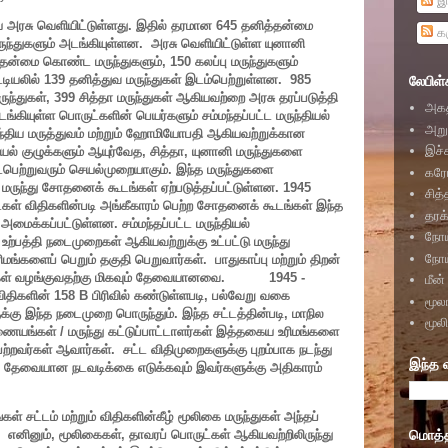
இ
ிய அரசு வெளியிட்டுள்ளது. இதில் தரமான 645 தனித்தன்மை
கர
மருந்துகளும் அடங்கியுள்ளன. அரசு வெளியிட்டுள்ள யுனானி
த்தன்மை கொண்ட மருந்துகளும், 150 கலப்பு மருந்துகளும்
ட்டியலில் 139 தனித்துவ மருந்துகள் இடம்பெற்றுள்ளன. 985
லேபிள்
ுந்துகள், 399 சித்தா மருந்துகள் ஆகியவற்றை அரசு தரப்படுத்தி
அகத
டங்கியுள்ள பொருட்களின் பெயர்களும் சம்மந்தப்பட்ட மருந்தியல்
அறு
. இந்திய மருத்துவம் மற்றும் ஹோமியோபதி ஆகியவற்றுக்கான
இச்
ியல் குழுக்களும் ஆயுர்வேத, சித்தா, யுனானி மருந்துகளை
ைபெற்றுவரும் செயல்முறையாகும். இந்த மருந்துகளை
கர
 மருந்து சோதனைக் கூடங்கள் ஏற்படுத்தப்பட்டுள்ளன. 1945
சித்
்கள் விதிகளின்படி அங்கீகாரம் பெற்ற சோதனைக் கூடங்கள் இந்த
தரக்
க்கப்பட்டுள்ளன. சம்மந்தப்பட்ட மருந்தியல்
நோய
்பத்தி நடைமுறைகள் ஆகியவற்றுக்கு உட்பட்டு மருந்து
நோய
ிமங்களைப் பெறும் தகுதி பெறுவார்கள். பாதுகாப்பு மற்றும் திறன்
உரிமங்கள் வழங்குவதற்கு மிகவும் தேவையானவை. 1945 -
மீன்
 விதிகளின் 158
B பிரிவில் கண்டுள்ளபடி, பல்வேறு வகை
மூல
ுக்கு இந்த நடைமுறை பொருந்தும். இந்த சட்டத்தின்படி, மாநில
மூல
ணையங்கள் / மருந்து கட்டுப்பாட்டாளர்கள் இத்தகைய உரிமங்களை
 பெற்றவர்கள் ஆவார்கள். சட்ட விதிமுறைகளுக்கு புறம்பாக நடந்து
இந்த 
ீது தேவையான நடவடிக்கை எடுக்கவும் இவர்களுக்கு அதிகாரம்
ள் சட்டம் மற்றும் விதிகளின்கீழ் மூலிகை மருந்துகள் அந்தப்
மொத்தப
எனினும், மூலிகைகள், தாவரப் பொருட்கள் ஆகியவற்றிலிருந்து