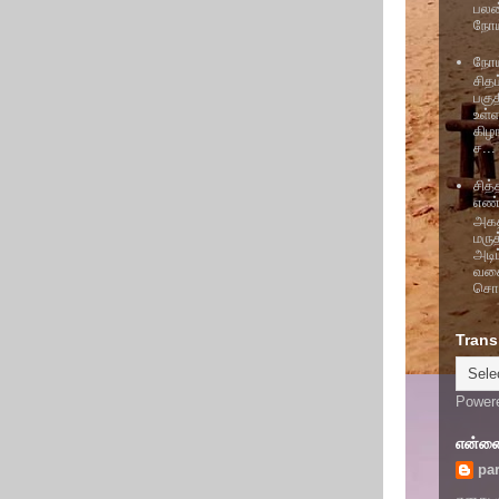
பலன
நோய
நோய்
சித
பகு
உள்
கிழ
ச...
சித
எண
அகத்
மரு
அடி
வகை
சொல
Trans
Power
என்னைப
par