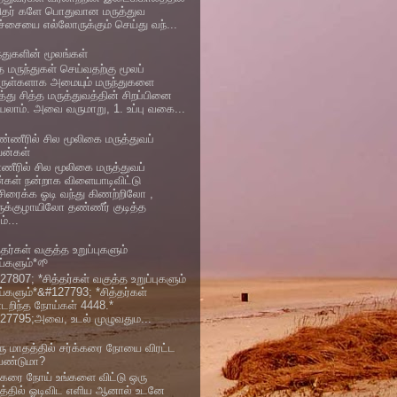
ிதர் களே பொதுவான மருத்துவ
ிச்சையை எல்லோருக்கும் செய்து வந்...
ந்துகளின் மூலங்கள்
த மருந்துகள் செய்வதற்கு மூலப்
ுள்களாக அமையும் மருந்துகளை
்து சித்த மருத்துவத்தின் சிறப்பினை
யலாம். அவை வருமாறு, 1. உப்பு வகை...
்ணீரில் சில மூலிகை மருத்துவப்
யன்கள்
ணீரில் சில மூலிகை மருத்துவப்
்கள் நன்றாக விளையாடிவிட்டு
்சிரைக்க ஓடி வந்து கிணற்றிலோ ,
ுக்குழாயிலோ தண்ணீர் குடித்த
்...
்தர்கள் வகுத்த உறுப்புகளும்
்களும்*🌱
7807; *சித்தர்கள் வகுத்த உறுப்புகளும்
்களும்*&#127793; *சித்தர்கள்
டறிந்த நோய்கள் 4448.*
27795;அவை, உடல் முழுவதும...
ு மாதத்தில் சர்க்கரை நோயை விரட்ட
ேண்டுமா?
க்கரை நோய் உங்களை விட்டு ஒரு
த்தில் ஓடிவிட எளிய ஆனால் உடனே