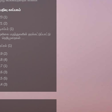
முழு சுயவிவரத்தைக் காண்க
திவு காப்பகம்
23
(1)
21
(2)
டிசம்பர்
(1)
ூலிகை மருந்துகளின் தரக்கட்டுப்பாட்டு
நெறிமுறைகள் ...
ஏப்ரல்
(1)
19
(2)
18
(4)
17
(1)
16
(3)
15
(5)
14
(3)