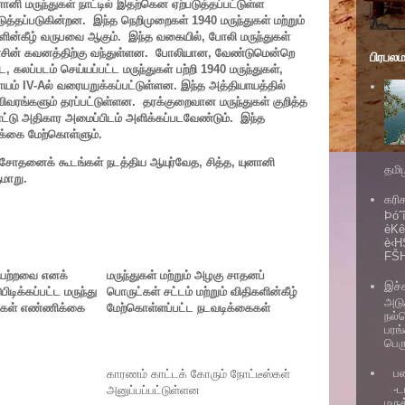
னானி மருந்துகள் நாட்டில் இதற்கென ஏற்படுத்தப்பட்டுள்ள
படுத்தப்படுகின்றன. இந்த நெறிமுறைகள் 1940 மருந்துகள் மற்றும்
களின்கீழ் வருபவை ஆகும். இந்த வகையில், போலி மருந்துகள்
அரசின் கவனத்திற்கு வந்துள்ளன. போலியான, வேண்டுமென்றெ
பிரபல
 கலப்படம் செய்யப்பட்ட மருந்துகள் பற்றி 1940 மருந்துகள்,
யம் IV-Aல் வரையறுக்கப்பட்டுள்ளன. இந்த அத்தியாயத்தில்
ங்களும் தரப்பட்டுள்ளன. தரக்குறைவான மருந்துகள் குறித்த
ப்பாட்டு அதிகார அமைப்பிடம் அளிக்கப்படவேண்டும். இந்த
ிக்கை மேற்கொள்ளும்.
ேரி சோதனைக் கூடங்கள் நடத்திய ஆயுர்வேத, சித்த, யுனானி
தமி
மாறு.
கரி
Þóˆ
èKê
è‹H
FŠH
ியற்றவை எனக்
மருந்துகள் மற்றும் அழகு சாதனப்
இச்
ிடிக்கப்பட்ட மருந்து
பொருட்கள் சட்டம் மற்றும் விதிகளின்கீழ்
அடு
ரிகள் எண்ணிக்கை
மேற்கொள்ளப்பட்ட நடவடிக்கைகள்
நல்
பரங்
பெர
ப
காரணம் காட்டக் கோரும் நோட்டீஸ்கள்
-ட
அனுப்பப்பட்டுள்ளன
மரு