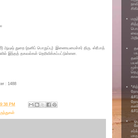
நாவ
சிக
மரு
சித்
ை
பொர
வைத
அறி
) ஆயுஷ் துறை (தனிப் பொறுப்பு) இணையமைச்சர் திரு. ஸ்ரீபாத்
தண
ப
லில் இந்தத் தகவல்கள் தெரிவிக்கப்பட்டுள்ளன.
தண்
பயன
மூச
தெர
காலம
ter : 1488
*சித
நோய
&#12
நோய
9:38 PM
கண்
&#1
ுந்துகள்
ஒர
வ
சர்
மாத