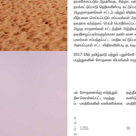
தயாரிக்கப்படும் ஆயுர்வேத, சித்தா, யு
தரக்கட்டுப்பாடு நெறிகளின்படி கட்டுப்
அழகுசாதனங்கள் சட்டம் மற்றும் விதி
விற்பனை செய்யப்படும் சம்பவங்கள் 
தவறாக வர்த்தகப் பெயர் பொறிக்கப்பட்ட,
அழகு சாதனங்கள் சட்டத்தின் அத்தியா
தவறிழைப்பவர்களுக்கான தண்டனை விவர
புகார்கள் சம்மந்தப்பட்ட மாநில கட்டு
அமைப்புகள் சட்ட விதிகளின்படி நடவட
2017-18ல் தமிழ்நாடு மற்றும் புதுச்ச
மருந்துகளின் சோதனை விபரங்கள் வரு
மா
சோதனைக்கு எடுத்துக்
தகுத
நில
கொள்ளப்பட்ட மருந்து
கண்டுப
ம்
மாதிரிகளின் எண்ணிக்கை
மாதி
த
மி
ழ்
1255
39
நா