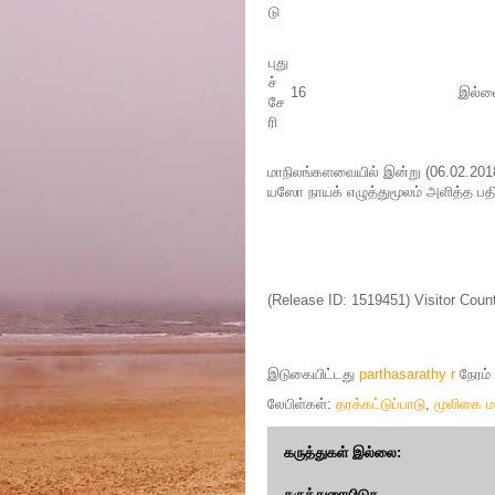
டு
புது
ச்
16
இல்ல
சே
ரி
மாநிலங்களவையில் இன்று (06.02.2018
யஸோ நாயக் எழுத்துமூலம் அளித்த பதி
(Release ID: 1519451)
Visitor Coun
இடுகையிட்டது
parthasarathy r
நேரம்
லேபிள்கள்:
தரக்கட்டுப்பாடு
,
மூலிகை மர
கருத்துகள் இல்லை:
கருத்துரையிடுக