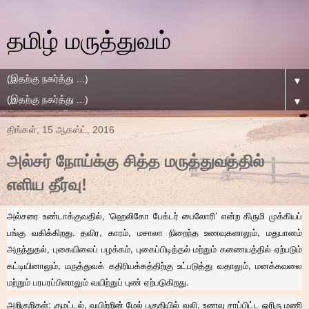
தமிழ் மருத்துவம்
▼
▼
திங்கள், 15 ஆகஸ்ட், 2016
அல்சர் நோய்க்கு சித்த மருத்துவத்தில்
எளிய தீர்வு!
அல்சரை உண்டாக்குவதில், ‘ஹெலிகோ பேக்டர் பைலோரி’ என்ற கிருமி முக்கியப்
பங்கு வகிக்கிறது. தவிர, காரம், மசாலா நிறைந்த உணவுகளாலும், மதுபானம்
அருந்துதல், புகையிலைப் பழக்கம், புகைப்பிடித்தல் மற்றும் கணையத்தில் ஏற்படும்
கட்டியினாலும், மருத்துவக் கதிரியக்கத்திற்கு உட்படுத்து வதாலும், மனக்கவலை
மற்றும் பரபரப்பினாலும் வயிற்றுப் புண் ஏற்படுகிறது.
அறிகுறிகள்: குமட்டல், வயிற்றின் மேல் பகுதியில் வலி, உணவு சாப்பிட்ட ஓரிரு மணி